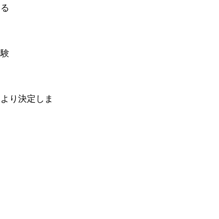
いる
経験
により決定しま