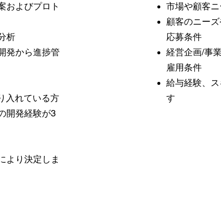
案およびプロト
市場や顧客ニ
顧客のニーズ
分析
​応募条件
開発から進捗管
経営企画/事
​雇用条件
給与経験、ス
り入れている方
す
の開発経験が3
により決定しま